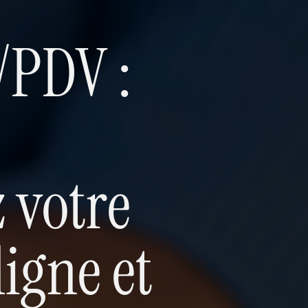
/PDV :
 votre
igne et